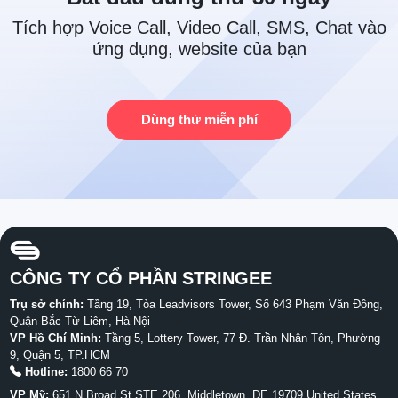
Tích hợp Voice Call, Video Call, SMS, Chat vào
ứng dụng, website của bạn
Dùng thử miễn phí
CÔNG TY CỔ PHẦN STRINGEE
Trụ sở chính:
Tầng 19, Tòa Leadvisors Tower, Số 643 Phạm Văn Đồng,
Quận Bắc Từ Liêm, Hà Nội
VP Hồ Chí Minh:
Tầng 5, Lottery Tower, 77 Đ. Trần Nhân Tôn, Phường
9, Quận 5, TP.HCM
Hotline:
1800 66 70
VP Mỹ:
651 N Broad St STE 206, Middletown, DE 19709 United States