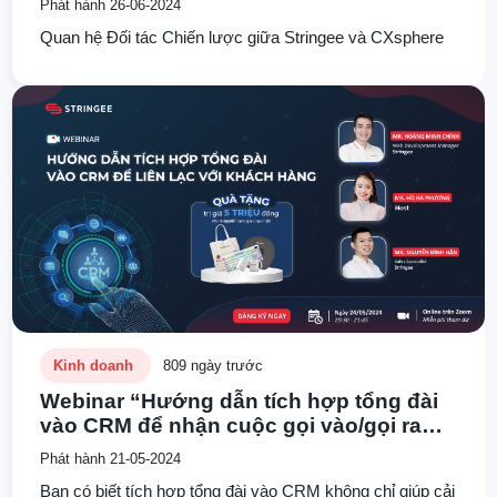
Phát hành 26-06-2024
Quan hệ Đối tác Chiến lược giữa Stringee và CXsphere
Kinh doanh
809 ngày trước
Webinar “Hướng dẫn tích hợp tổng đài
vào CRM để nhận cuộc gọi vào/gọi ra
cho khách hàng”
Phát hành 21-05-2024
Bạn có biết tích hợp tổng đài vào CRM không chỉ giúp cải