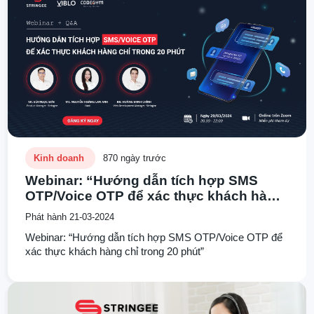
cảnh này, tích hợp Voice OTP (One-Time Password)
đang trở thành một trong những giải pháp được ưa
chuộng nhất để bảo vệ thông tin cá nhân và giao dịch
trực tuyến.
Kinh doanh
870 ngày trước
Webinar: “Hướng dẫn tích hợp SMS
OTP/Voice OTP để xác thực khách hàng
chỉ trong 20 phút”
Phát hành 21-03-2024
Webinar: “Hướng dẫn tích hợp SMS OTP/Voice OTP để
xác thực khách hàng chỉ trong 20 phút”