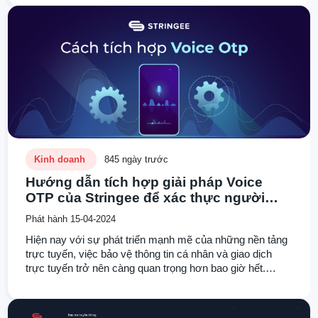
thực danh tính người dùng được tin tưởng và ưa dùng.
Hôm nay chức ta sẽ cùng tìm hiểu về giải pháp OTP của
Stringee.
Kinh doanh
845 ngày trước
Hướng dẫn tích hợp giải pháp Voice
OTP của Stringee để xác thực người
dùng
Phát hành 15-04-2024
Hiện nay với sự phát triển mạnh mẽ của những nền tảng
trực tuyến, việc bảo vệ thông tin cá nhân và giao dịch
trực tuyến trở nên càng quan trọng hơn bao giờ hết.
Cùng với đó, sự phát triển của công nghệ yêu cầu các
biện pháp an ninh cũng cần được cập nhật để đáp ứng
các yêu cầu ngày càng cao của người dùng. Trong bối