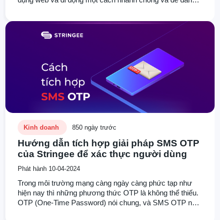
Bài viết này sẽ hướng dẫn bạn cách tích hợp Voice API
của Stringee vào ứng dụng của bạn với đầy đủ ví dụ và
code mẫu chi tiết.
Kinh doanh
850 ngày trước
Hướng dẫn tích hợp giải pháp SMS OTP
của Stringee để xác thực người dùng
Phát hành 10-04-2024
Trong môi trường mạng càng ngày càng phức tạp như
hiện nay thì những phương thức OTP là không thể thiếu.
OTP (One-Time Password) nói chung, và SMS OTP nói
riêng luôn luôn vẫn là một trong những phương thức xác