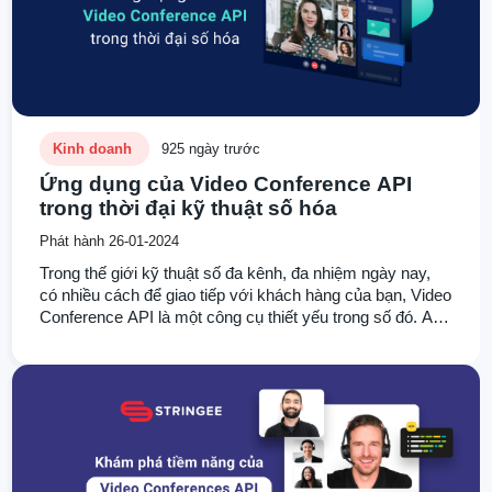
Kinh doanh
925 ngày trước
Ứng dụng của Video Conference API
trong thời đại kỹ thuật số hóa
Phát hành 26-01-2024
Trong thế giới kỹ thuật số đa kênh, đa nhiệm ngày nay,
có nhiều cách để giao tiếp với khách hàng của bạn, Video
Conference API là một công cụ thiết yếu trong số đó. API
này có vai trò quan trọng và mở ra cơ hội tối ưu cho giao
tiếp và tương tác trong các doanh nghiệp. Hãy cùng
Stringee khám phá các lợi ích và ứng dụng tiện ích và đa
dạng của Video Conference API trong nhiều lĩnh vực kinh
doanh khác nhau trong bài viết này.