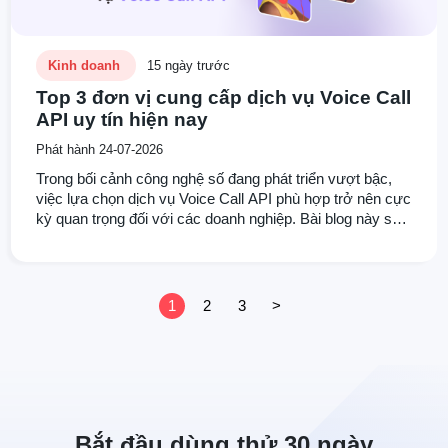
Kinh doanh
15 ngày trước
Top 3 đơn vị cung cấp dịch vụ Voice Call
API uy tín hiện nay
Phát hành 24-07-2026
Trong bối cảnh công nghệ số đang phát triển vượt bậc,
việc lựa chọn dịch vụ Voice Call API phù hợp trở nên cực
kỳ quan trọng đối với các doanh nghiệp. Bài blog này sẽ
cung cấp cho quý bạn đọc cái nhìn tổng quan về các tiêu
chí lựa chọn dịch vụ Voice Call API, và đưa ra phân tích
chi tiết về top 3 đơn vị cung cấp dịch vụ Voice Call API
hàng đầu.
1
2
3
>
Bắt đầu dùng thử 30 ngày