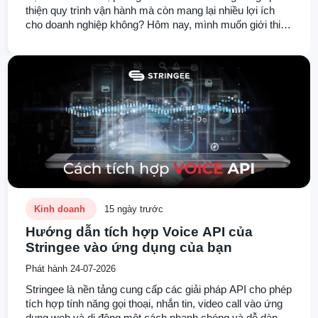
thiện quy trình vận hành mà còn mang lại nhiều lợi ích
cho doanh nghiệp không? Hôm nay, mình muốn giới thiệu
đến các bạn một sự kiện cực kỳ thú vị mà bất cứ ai quan
tâm đến việc nâng cao hiệu quả quản lý khách hàng
không nên bỏ qua.
Kinh doanh
15 ngày trước
Hướng dẫn tích hợp Voice API của
Stringee vào ứng dụng của bạn
Phát hành 24-07-2026
Stringee là nền tảng cung cấp các giải pháp API cho phép
tích hợp tính năng gọi thoại, nhắn tin, video call vào ứng
dụng web và di động một cách nhanh chóng và dễ dàng.