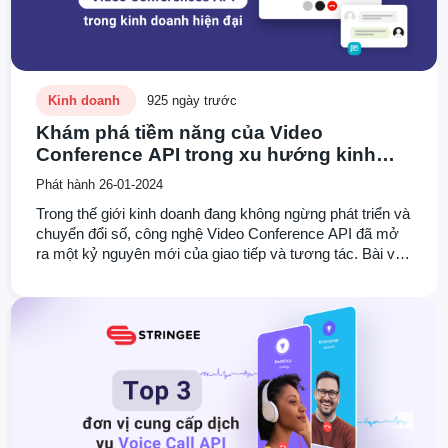
Kinh doanh
925 ngày trước
Khám phá tiềm năng của Video
Conference API trong xu hướng kinh
doanh hiện đại
Phát hành 26-01-2024
Trong thế giới kinh doanh đang không ngừng phát triển và
chuyển đổi số, công nghệ Video Conference API đã mở
ra một kỷ nguyên mới của giao tiếp và tương tác. Bài viết
này sẽ đưa bạn vào hành trình khám phá tiềm năng
không giới hạn của Video Conference API, một công cụ
đắc lực giúp tối ưu hóa mọi khía cạnh trong kinh doanh
hiện đại.