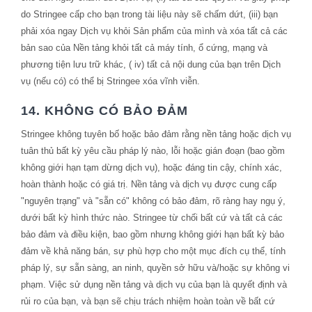
do Stringee cấp cho bạn trong tài liệu này sẽ chấm dứt, (iii) bạn
phải xóa ngay Dịch vụ khỏi Sản phẩm của mình và xóa tất cả các
bản sao của Nền tảng khỏi tất cả máy tính, ổ cứng, mạng và
phương tiện lưu trữ khác, ( iv) tất cả nội dung của bạn trên Dịch
vụ (nếu có) có thể bị Stringee xóa vĩnh viễn.
14. KHÔNG CÓ BẢO ĐẢM
Stringee không tuyên bố hoặc bảo đảm rằng nền tảng hoặc dịch vụ
tuân thủ bất kỳ yêu cầu pháp lý nào, lỗi hoặc gián đoạn (bao gồm
không giới hạn tạm dừng dịch vụ), hoặc đáng tin cậy, chính xác,
hoàn thành hoặc có giá trị. Nền tảng và dịch vụ được cung cấp
"nguyên trạng" và "sẵn có" không có bảo đảm, rõ ràng hay ngụ ý,
dưới bất kỳ hình thức nào. Stringee từ chối bất cứ và tất cả các
bảo đảm và điều kiện, bao gồm nhưng không giới hạn bất kỳ bảo
đảm về khả năng bán, sự phù hợp cho một mục đích cụ thể, tính
pháp lý, sự sẵn sàng, an ninh, quyền sở hữu và/hoặc sự không vi
phạm. Việc sử dụng nền tảng và dịch vụ của bạn là quyết định và
rủi ro của bạn, và bạn sẽ chịu trách nhiệm hoàn toàn về bất cứ