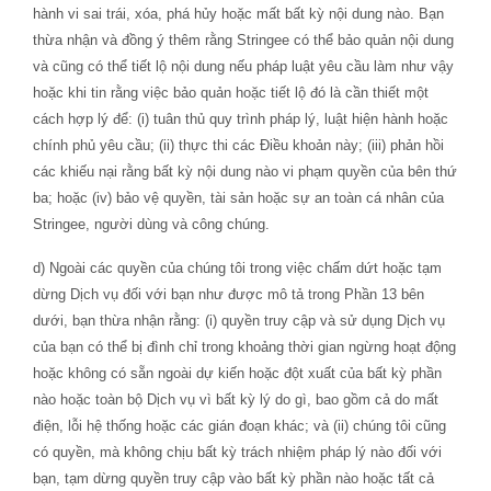
hành vi sai trái, xóa, phá hủy hoặc mất bất kỳ nội dung nào. Bạn
thừa nhận và đồng ý thêm rằng Stringee có thể bảo quản nội dung
và cũng có thể tiết lộ nội dung nếu pháp luật yêu cầu làm như vậy
hoặc khi tin rằng việc bảo quản hoặc tiết lộ đó là cần thiết một
cách hợp lý để: (i) tuân thủ quy trình pháp lý, luật hiện hành hoặc
chính phủ yêu cầu; (ii) thực thi các Điều khoản này; (iii) phản hồi
các khiếu nại rằng bất kỳ nội dung nào vi phạm quyền của bên thứ
ba; hoặc (iv) bảo vệ quyền, tài sản hoặc sự an toàn cá nhân của
Stringee, người dùng và công chúng.
d) Ngoài các quyền của chúng tôi trong việc chấm dứt hoặc tạm
dừng Dịch vụ đối với bạn như được mô tả trong Phần 13 bên
dưới, bạn thừa nhận rằng: (i) quyền truy cập và sử dụng Dịch vụ
của bạn có thể bị đình chỉ trong khoảng thời gian ngừng hoạt động
hoặc không có sẵn ngoài dự kiến ​​hoặc đột xuất của bất kỳ phần
nào hoặc toàn bộ Dịch vụ vì bất kỳ lý do gì, bao gồm cả do mất
điện, lỗi hệ thống hoặc các gián đoạn khác; và (ii) chúng tôi cũng
có quyền, mà không chịu bất kỳ trách nhiệm pháp lý nào đối với
bạn, tạm dừng quyền truy cập vào bất kỳ phần nào hoặc tất cả