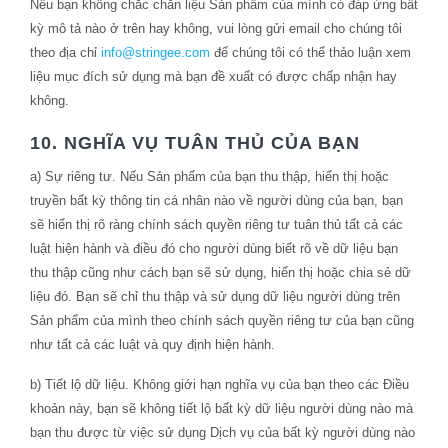
Nếu bạn không chắc chắn liệu Sản phẩm của mình có đáp ứng bất
kỳ mô tả nào ở trên hay không, vui lòng gửi email cho chúng tôi
theo địa chỉ
info@stringee.com
để chúng tôi có thể thảo luận xem
liệu mục đích sử dụng mà bạn đề xuất có được chấp nhận hay
không.
10. NGHĨA VỤ TUÂN THỦ CỦA BẠN
a) Sự riêng tư. Nếu Sản phẩm của bạn thu thập, hiển thị hoặc
truyền bất kỳ thông tin cá nhân nào về người dùng của bạn, bạn
sẽ hiển thị rõ ràng chính sách quyền riêng tư tuân thủ tất cả các
luật hiện hành và điều đó cho người dùng biết rõ về dữ liệu bạn
thu thập cũng như cách bạn sẽ sử dụng, hiển thị hoặc chia sẻ dữ
liệu đó. Bạn sẽ chỉ thu thập và sử dụng dữ liệu người dùng trên
Sản phẩm của mình theo chính sách quyền riêng tư của bạn cũng
như tất cả các luật và quy định hiện hành.
b) Tiết lộ dữ liệu. Không giới hạn nghĩa vụ của bạn theo các Điều
khoản này, bạn sẽ không tiết lộ bất kỳ dữ liệu người dùng nào mà
bạn thu được từ việc sử dụng Dịch vụ của bất kỳ người dùng nào