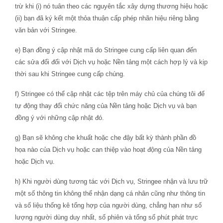
trừ khi (i) nó tuân theo các nguyên tắc xây dựng thương hiệu hoặc
(ii) bạn đã ký kết một thỏa thuận cấp phép nhãn hiệu riêng bằng
văn bản với Stringee.
e) Bạn đồng ý cập nhật mã do Stringee cung cấp liên quan đến
các sửa đổi đối với Dịch vụ hoặc Nền tảng một cách hợp lý và kịp
thời sau khi Stringee cung cấp chúng.
f) Stringee có thể cập nhật các tệp trên máy chủ của chúng tôi để
tự động thay đổi chức năng của Nền tảng hoặc Dịch vụ và bạn
đồng ý với những cập nhật đó.
g) Bạn sẽ không che khuất hoặc che đậy bất kỳ thành phần đồ
họa nào của Dịch vụ hoặc can thiệp vào hoạt động của Nền tảng
hoặc Dịch vụ.
h) Khi người dùng tương tác với Dịch vụ, Stringee nhận và lưu trữ
một số thông tin không thể nhận dạng cá nhân cũng như thông tin
và số liệu thống kê tổng hợp của người dùng, chẳng hạn như số
lượng người dùng duy nhất, số phiên và tổng số phút phát trực