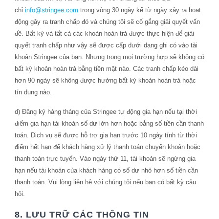
chỉ
info@stringee.com
trong vòng 30 ngày kể từ ngày xảy ra hoạt
động gây ra tranh chấp đó và chúng tôi sẽ cố gắng giải quyết vấn
đề. Bất kỳ và tất cả các khoản hoàn trả được thực hiện để giải
quyết tranh chấp như vậy sẽ được cấp dưới dạng ghi có vào tài
khoản Stringee của bạn. Nhưng trong mọi trường hợp sẽ không có
bất kỳ khoản hoàn trả bằng tiền mặt nào. Các tranh chấp kéo dài
hơn 90 ngày sẽ không được hưởng bất kỳ khoản hoàn trả hoặc
tín dụng nào.
d) Đăng ký hàng tháng của Stringee tự động gia hạn nếu tại thời
điểm gia hạn tài khoản số dư lớn hơn hoặc bằng số tiền cần thanh
toán. Dịch vụ sẽ được hỗ trợ gia hạn trước 10 ngày tính từ thời
điểm hết hạn để khách hàng xử lý thanh toán chuyển khoản hoặc
thanh toán trực tuyến. Vào ngày thứ 11, tài khoản sẽ ngừng gia
hạn nếu tài khoản của khách hàng có số dư nhỏ hơn số tiền cần
thanh toán. Vui lòng liên hệ với chúng tôi nếu bạn có bất kỳ câu
hỏi.
8. LƯU TRỮ CÁC THÔNG TIN