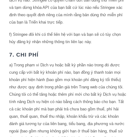
dịch vụ nào. Stringee có quyền chấm dứt bản dùng thử miễn phí
và tạm dừng khóa API của bạn bất cứ lúc nào nếu Stringee xác
định theo quyết định riêng của mình rằng bản dùng thử miễn phí
của bạn là Triển khai trực tiếp.
f) Stringee đôi khi có thể liên hệ với bạn và bạn sẽ có tùy chọn
hủy đăng ký nhận những thông tin liên lạc này.
7. CHI PHÍ
a) Trong phạm vi Dịch vụ hoặc bất kỳ phần nào trong đó được
cung cấp với bất kỳ khoản phí nào, bạn đồng ý thanh toán mọi
khoản phí hiện hành (bao gồm mọi khoản phí đăng ký tối thiểu)
như được quy định trong phần giá trên Trang web của chúng tôi.
Chúng tôi có thể tăng hoặc thêm phí mới cho bất kỳ Dịch vụ hoặc
tính năng Dịch vụ hiện có nào bằng cách thông báo cho bạn. Tất
cả các khoản phí mà bạn phải trả chưa bao gồm thuế, phí hải
quan, thuế quan, thuế thu nhập, khoản khấu trừ và các khoản
đánh giá tương tự của liên bang, tiểu bang, địa phương và nước
ngoài (bao gồm nhưng không giới hạn ở thuế bán hàng, thuế sử