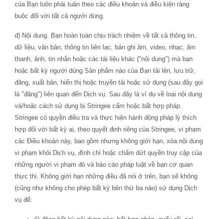
của Bạn luôn phải tuân theo các điều khoản và điều kiện ràng
buộc đối với tất cả người dùng.
d) Nội dung. Bạn hoàn toàn chịu trách nhiệm về tất cả thông tin,
dữ liệu, văn bản, thông tin liên lạc, bản ghi âm, video, nhạc, âm
thanh, ảnh, tin nhắn hoặc các tài liệu khác ("nội dung") mà bạn
hoặc bất kỳ người dùng Sản phẩm nào của Bạn tải lên, lưu trữ,
đăng, xuất bản, hiển thị hoặc truyền tải hoặc sử dụng (sau đây gọi
là "đăng") liên quan đến Dịch vụ. Sau đây là ví dụ về loại nội dung
và/hoặc cách sử dụng bị Stringee cấm hoặc bất hợp pháp.
Stringee có quyền điều tra và thực hiện hành động pháp lý thích
hợp đối với bất kỳ ai, theo quyết định riêng của Stringee, vi phạm
các Điều khoản này, bao gồm nhưng không giới hạn, xóa nội dung
vi phạm khỏi Dịch vụ, đình chỉ hoặc chấm dứt quyền truy cập của
những người vi phạm đó và báo cáo pháp luật về bạn cơ quan
thực thi. Không giới hạn những điều đã nói ở trên, bạn sẽ không
(cũng như không cho phép bất kỳ bên thứ ba nào) sử dụng Dịch
vụ để: