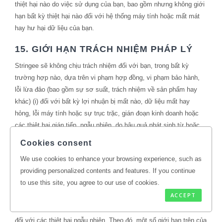
thiệt hại nào do việc sử dụng của bạn, bao gồm nhưng không giới
hạn bất kỳ thiệt hại nào đối với hệ thống máy tính hoặc mất mát
hay hư hại dữ liệu của bạn.
15. GIỚI HẠN TRÁCH NHIỆM PHÁP LÝ
Stringee sẽ không chịu trách nhiệm đối với bạn, trong bất kỳ
trường hợp nào, dựa trên vi phạm hợp đồng, vi phạm bảo hành,
lỗi lừa đảo (bao gồm sự sơ suất, trách nhiệm về sản phẩm hay
khác) (i) đối với bất kỳ lợi nhuận bị mất nào, dữ liệu mất hay
hỏng, lỗi máy tính hoặc sự trục trặc, gián đoạn kinh doanh hoặc
các thiệt hại gián tiếp, ngẫu nhiên, do hậu quả phát sinh từ hoặc
liên quan đến việc sử dụng nền tảng hoặc dịch vụ, bất kỳ sự tạm
Cookies consent
dừng dịch vụ nào, hoặc bất kỳ mất mát tiền khác, dù stringee có
We use cookies to enhance your browsing experience, such as
được khuyến cáo hay không khả năng gây thiệt hại đó, hoặc (ii)
providing personalized contents and features. If you continue
cho bất cứ số tiền vượt quá 2,433,500 VND hoặc, nếu lớn hơn,
to use this site, you agree to our use of cookies.
các phí bạn trả cho Stringee trong khoảng sáu (6) tháng trước
ACCEPT
ngày khiếu nại phát sinh. Một số quyền pháp lý không cho phép
loại trừ một số bảo đảm hoặc giới hạn hoặc loại trừ trách nhiệm
đối với các thiệt hại ngẫu nhiên. Theo đó, một số giới hạn trên của