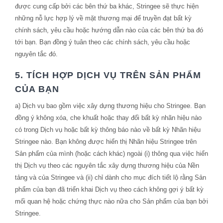
được cung cấp bởi các bên thứ ba khác, Stringee sẽ thực hiện
những nỗ lực hợp lý về mặt thương mại để truyền đạt bất kỳ
chính sách, yêu cầu hoặc hướng dẫn nào của các bên thứ ba đó
tới bạn. Bạn đồng ý tuân theo các chính sách, yêu cầu hoặc
nguyên tắc đó.
5. TÍCH HỢP DỊCH VỤ TRÊN SẢN PHẨM
CỦA BẠN
a) Dịch vụ bao gồm việc xây dựng thương hiệu cho Stringee. Bạn
đồng ý không xóa, che khuất hoặc thay đổi bất kỳ nhãn hiệu nào
có trong Dịch vụ hoặc bất kỳ thông báo nào về bất kỳ Nhãn hiệu
Stringee nào. Bạn không được hiển thị Nhãn hiệu Stringee trên
Sản phẩm của mình (hoặc cách khác) ngoài (i) thông qua việc hiển
thị Dịch vụ theo các nguyên tắc xây dựng thương hiệu của Nền
tảng và của Stringee và (ii) chỉ dành cho mục đích tiết lộ rằng Sản
phẩm của bạn đã triển khai Dịch vụ theo cách không gợi ý bất kỳ
mối quan hệ hoặc chứng thực nào nữa cho Sản phẩm của bạn bởi
Stringee.