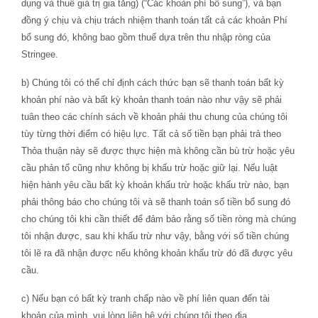
dụng và thuế giá trị gia tăng) (“Các khoản phí bổ sung”), và bạn
đồng ý chịu và chịu trách nhiệm thanh toán tất cả các khoản Phí
bổ sung đó, không bao gồm thuế dựa trên thu nhập ròng của
Stringee.
b) Chúng tôi có thể chỉ định cách thức bạn sẽ thanh toán bất kỳ
khoản phí nào và bất kỳ khoản thanh toán nào như vậy sẽ phải
tuân theo các chính sách về khoản phải thu chung của chúng tôi
tùy từng thời điểm có hiệu lực. Tất cả số tiền bạn phải trả theo
Thỏa thuận này sẽ được thực hiện mà không cần bù trừ hoặc yêu
cầu phản tố cũng như không bị khấu trừ hoặc giữ lại. Nếu luật
hiện hành yêu cầu bất kỳ khoản khấu trừ hoặc khấu trừ nào, bạn
phải thông báo cho chúng tôi và sẽ thanh toán số tiền bổ sung đó
cho chúng tôi khi cần thiết để đảm bảo rằng số tiền ròng mà chúng
tôi nhận được, sau khi khấu trừ như vậy, bằng với số tiền chúng
tôi lẽ ra đã nhận được nếu không khoản khấu trừ đó đã được yêu
cầu.
c) Nếu bạn có bất kỳ tranh chấp nào về phí liên quan đến tài
khoản của mình, vui lòng liên hệ với chúng tôi theo địa