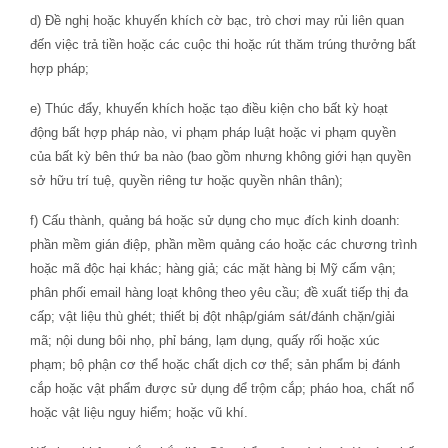
d) Đề nghị hoặc khuyến khích cờ bạc, trò chơi may rủi liên quan
đến việc trả tiền hoặc các cuộc thi hoặc rút thăm trúng thưởng bất
hợp pháp;
e) Thúc đẩy, khuyến khích hoặc tạo điều kiện cho bất kỳ hoạt
động bất hợp pháp nào, vi phạm pháp luật hoặc vi phạm quyền
của bất kỳ bên thứ ba nào (bao gồm nhưng không giới hạn quyền
sở hữu trí tuệ, quyền riêng tư hoặc quyền nhân thân);
f) Cấu thành, quảng bá hoặc sử dụng cho mục đích kinh doanh:
phần mềm gián điệp, phần mềm quảng cáo hoặc các chương trình
hoặc mã độc hại khác; hàng giả; các mặt hàng bị Mỹ cấm vận;
phân phối email hàng loạt không theo yêu cầu; đề xuất tiếp thị đa
cấp; vật liệu thù ghét; thiết bị đột nhập/giám sát/đánh chặn/giải
mã; nội dung bôi nhọ, phỉ báng, lạm dụng, quấy rối hoặc xúc
phạm; bộ phận cơ thể hoặc chất dịch cơ thể; sản phẩm bị đánh
cắp hoặc vật phẩm được sử dụng để trộm cắp; pháo hoa, chất nổ
hoặc vật liệu nguy hiểm; hoặc vũ khí.