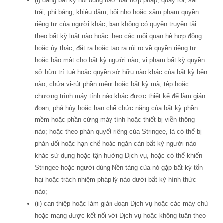
(i) đăng bất kỳ nội dung nào: bất hợp pháp, quấy rối, sai
trái, phỉ báng, khiêu dâm, bôi nhọ hoặc xâm phạm quyền
riêng tư của người khác; bạn không có quyền truyền tải
theo bất kỳ luật nào hoặc theo các mối quan hệ hợp đồng
hoặc ủy thác; đặt ra hoặc tạo ra rủi ro về quyền riêng tư
hoặc bảo mật cho bất kỳ người nào; vi phạm bất kỳ quyền
sở hữu trí tuệ hoặc quyền sở hữu nào khác của bất kỳ bên
nào; chứa vi-rút phần mềm hoặc bất kỳ mã, tệp hoặc
chương trình máy tính nào khác được thiết kế để làm gián
đoạn, phá hủy hoặc hạn chế chức năng của bất kỳ phần
mềm hoặc phần cứng máy tính hoặc thiết bị viễn thông
nào; hoặc theo phán quyết riêng của Stringee, là có thể bị
phản đối hoặc hạn chế hoặc ngăn cản bất kỳ người nào
khác sử dụng hoặc tận hưởng Dịch vụ, hoặc có thể khiến
Stringee hoặc người dùng Nền tảng của nó gặp bất kỳ tổn
hại hoặc trách nhiệm pháp lý nào dưới bất kỳ hình thức
nào;
(ii) can thiệp hoặc làm gián đoạn Dịch vụ hoặc các máy chủ
hoặc mạng được kết nối với Dịch vụ hoặc không tuân theo