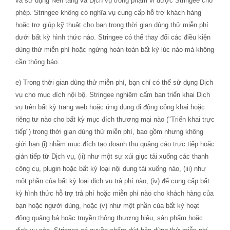
và sử dụng Nền tảng và Dịch vụ trong phạm vi được Stringee cho
phép. Stringee không có nghĩa vụ cung cấp hỗ trợ khách hàng
hoặc trợ giúp kỹ thuật cho bạn trong thời gian dùng thử miễn phí
dưới bất kỳ hình thức nào. Stringee có thể thay đổi các điều kiện
dùng thử miễn phí hoặc ngừng hoàn toàn bất kỳ lúc nào mà không
cần thông báo.
e) Trong thời gian dùng thử miễn phí, bạn chỉ có thể sử dụng Dịch
vụ cho mục đích nội bộ. Stringee nghiêm cấm bạn triển khai Dịch
vụ trên bất kỳ trang web hoặc ứng dụng di động công khai hoặc
riêng tư nào cho bất kỳ mục đích thương mại nào ("Triển khai trực
tiếp") trong thời gian dùng thử miễn phí, bao gồm nhưng không
giới hạn (i) nhằm mục đích tạo doanh thu quảng cáo trực tiếp hoặc
gián tiếp từ Dịch vụ, (ii) như một sự xúi giục tải xuống các thanh
công cụ, plugin hoặc bất kỳ loại nội dung tải xuống nào, (iii) như
một phần của bất kỳ loại dịch vụ trả phí nào, (iv) để cung cấp bất
kỳ hình thức hỗ trợ trả phí hoặc miễn phí nào cho khách hàng của
bạn hoặc người dùng, hoặc (v) như một phần của bất kỳ hoạt
động quảng bá hoặc truyền thông thương hiệu, sản phẩm hoặc