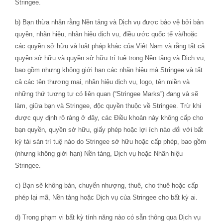
Stringee.
b) Bạn thừa nhận rằng Nền tảng và Dịch vụ được bảo vệ bởi bản
quyền, nhãn hiệu, nhãn hiệu dịch vụ, điều ước quốc tế và/hoặc
các quyền sở hữu và luật pháp khác của Việt Nam và rằng tất cả
quyền sở hữu và quyền sở hữu trí tuệ trong Nền tảng và Dịch vụ,
bao gồm nhưng không giới hạn các nhãn hiệu mà Stringee và tất
cả các tên thương mại, nhãn hiệu dịch vụ, logo, tên miền và
những thứ tương tự có liên quan (“Stringee Marks”) đang và sẽ
làm, giữa bạn và Stringee, độc quyền thuộc về Stringee. Trừ khi
được quy định rõ ràng ở đây, các Điều khoản này không cấp cho
bạn quyền, quyền sở hữu, giấy phép hoặc lợi ích nào đối với bất
kỳ tài sản trí tuệ nào do Stringee sở hữu hoặc cấp phép, bao gồm
(nhưng không giới hạn) Nền tảng, Dịch vụ hoặc Nhãn hiệu
Stringee.
c) Bạn sẽ không bán, chuyển nhượng, thuê, cho thuê hoặc cấp
phép lại mã, Nền tảng hoặc Dịch vụ của Stringee cho bất kỳ ai.
d) Trong phạm vi bất kỳ tính năng nào có sẵn thông qua Dịch vụ