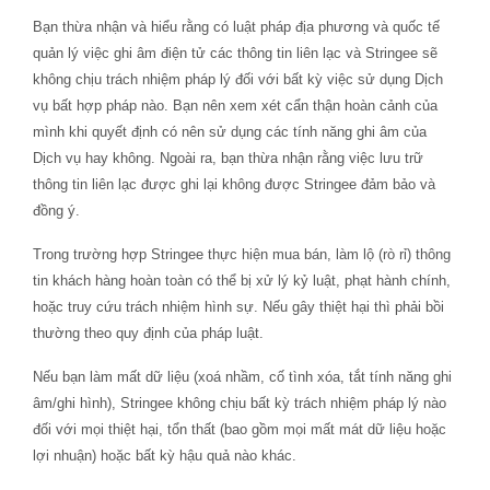
Bạn thừa nhận và hiểu rằng có luật pháp địa phương và quốc tế
quản lý việc ghi âm điện tử các thông tin liên lạc và Stringee sẽ
không chịu trách nhiệm pháp lý đối với bất kỳ việc sử dụng Dịch
vụ bất hợp pháp nào. Bạn nên xem xét cẩn thận hoàn cảnh của
mình khi quyết định có nên sử dụng các tính năng ghi âm của
Dịch vụ hay không. Ngoài ra, bạn thừa nhận rằng việc lưu trữ
thông tin liên lạc được ghi lại không được Stringee đảm bảo và
đồng ý.
Trong trường hợp Stringee thực hiện mua bán, làm lộ (rò rỉ) thông
tin khách hàng hoàn toàn có thể bị xử lý kỷ luật, phạt hành chính,
hoặc truy cứu trách nhiệm hình sự. Nếu gây thiệt hại thì phải bồi
thường theo quy định của pháp luật.
Nếu bạn làm mất dữ liệu (xoá nhầm, cố tình xóa, tắt tính năng ghi
âm/ghi hình), Stringee không chịu bất kỳ trách nhiệm pháp lý nào
đối với mọi thiệt hại, tổn thất (bao gồm mọi mất mát dữ liệu hoặc
lợi nhuận) hoặc bất kỳ hậu quả nào khác.