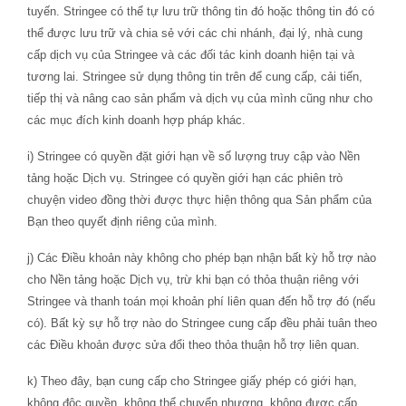
tuyến. Stringee có thể tự lưu trữ thông tin đó hoặc thông tin đó có
thể được lưu trữ và chia sẻ với các chi nhánh, đại lý, nhà cung
cấp dịch vụ của Stringee và các đối tác kinh doanh hiện tại và
tương lai. Stringee sử dụng thông tin trên để cung cấp, cải tiến,
tiếp thị và nâng cao sản phẩm và dịch vụ của mình cũng như cho
các mục đích kinh doanh hợp pháp khác.
i) Stringee có quyền đặt giới hạn về số lượng truy cập vào Nền
tảng hoặc Dịch vụ. Stringee có quyền giới hạn các phiên trò
chuyện video đồng thời được thực hiện thông qua Sản phẩm của
Bạn theo quyết định riêng của mình.
j) Các Điều khoản này không cho phép bạn nhận bất kỳ hỗ trợ nào
cho Nền tảng hoặc Dịch vụ, trừ khi bạn có thỏa thuận riêng với
Stringee và thanh toán mọi khoản phí liên quan đến hỗ trợ đó (nếu
có). Bất kỳ sự hỗ trợ nào do Stringee cung cấp đều phải tuân theo
các Điều khoản được sửa đổi theo thỏa thuận hỗ trợ liên quan.
k) Theo đây, bạn cung cấp cho Stringee giấy phép có giới hạn,
không độc quyền, không thể chuyển nhượng, không được cấp