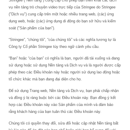
Stringee ("Nền tảng") cung cấp cho phép bạn triển khai các dịch
vụ nền tảng trò chuyện video trực tiếp của Stringee do Stringee
("Dịch vụ") cung cấp trên một hoặc nhiều trang web, (các) ứng
dụng web, hoặc (các) ứng dụng di động do bạn sở hữu và kiểm
soát ("Sản phẩm của bạn").
“Stringee”, “chúng tôi”, “của chúng tôi” và các nghĩa tương tự là
Công ty Cổ phần Stringee tùy theo ngữ cảnh yêu cầu.
“Bạn” hoặc “của bạn” có nghĩa là bạn, người đã tải xuống và đang
sử dụng hoặc sử dụng Nền tảng và Dịch vụ và là người được cấp
phép theo các Điều khoản này hoặc người sử dụng lao động hoặc
tổ chức khác mà bạn đang đại diện cho họ.
Để sử dụng Trang web, Nền tảng và Dịch vụ, bạn phải chấp nhận
và đồng ý bị ràng buộc bởi các Điều khoản này. Bạn đồng ý kết
hợp các Điều khoản này vào Sản phẩm của mình và đảm bảo
rằng khách hàng của bạn tuân thủ các Điều khoản này.
Chúng tôi có quyền thay đổi, sửa đổi hoặc cập nhật Nền tảng bất