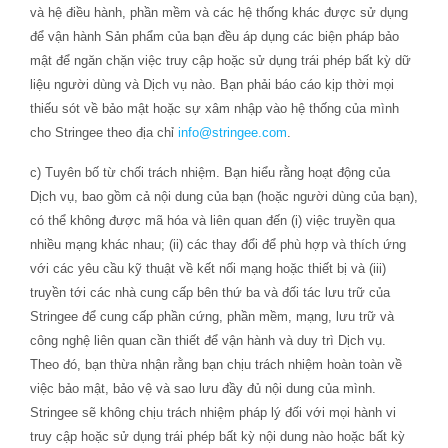
và hệ điều hành, phần mềm và các hệ thống khác được sử dụng
để vận hành Sản phẩm của bạn đều áp dụng các biện pháp bảo
mật để ngăn chặn việc truy cập hoặc sử dụng trái phép bất kỳ dữ
liệu người dùng và Dịch vụ nào. Bạn phải báo cáo kịp thời mọi
thiếu sót về bảo mật hoặc sự xâm nhập vào hệ thống của mình
cho Stringee theo địa chỉ
info@stringee.com
.
c) Tuyên bố từ chối trách nhiệm. Bạn hiểu rằng hoạt động của
Dịch vụ, bao gồm cả nội dung của bạn (hoặc người dùng của bạn),
có thể không được mã hóa và liên quan đến (i) việc truyền qua
nhiều mạng khác nhau; (ii) các thay đổi để phù hợp và thích ứng
với các yêu cầu kỹ thuật về kết nối mạng hoặc thiết bị và (iii)
truyền tới các nhà cung cấp bên thứ ba và đối tác lưu trữ của
Stringee để cung cấp phần cứng, phần mềm, mạng, lưu trữ và
công nghệ liên quan cần thiết để vận hành và duy trì Dịch vụ.
Theo đó, bạn thừa nhận rằng bạn chịu trách nhiệm hoàn toàn về
việc bảo mật, bảo vệ và sao lưu đầy đủ nội dung của mình.
Stringee sẽ không chịu trách nhiệm pháp lý đối với mọi hành vi
truy cập hoặc sử dụng trái phép bất kỳ nội dung nào hoặc bất kỳ