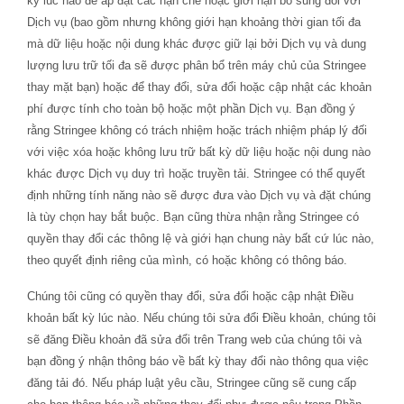
kỳ lúc nào để áp đặt các hạn chế hoặc giới hạn bổ sung đối với
Dịch vụ (bao gồm nhưng không giới hạn khoảng thời gian tối đa
mà dữ liệu hoặc nội dung khác được giữ lại bởi Dịch vụ và dung
lượng lưu trữ tối đa sẽ được phân bổ trên máy chủ của Stringee
thay mặt bạn) hoặc để thay đổi, sửa đổi hoặc cập nhật các khoản
phí được tính cho toàn bộ hoặc một phần Dịch vụ. Bạn đồng ý
rằng Stringee không có trách nhiệm hoặc trách nhiệm pháp lý đối
với việc xóa hoặc không lưu trữ bất kỳ dữ liệu hoặc nội dung nào
khác được Dịch vụ duy trì hoặc truyền tải. Stringee có thể quyết
định những tính năng nào sẽ được đưa vào Dịch vụ và đặt chúng
là tùy chọn hay bắt buộc. Bạn cũng thừa nhận rằng Stringee có
quyền thay đổi các thông lệ và giới hạn chung này bất cứ lúc nào,
theo quyết định riêng của mình, có hoặc không có thông báo.
Chúng tôi cũng có quyền thay đổi, sửa đổi hoặc cập nhật Điều
khoản bất kỳ lúc nào. Nếu chúng tôi sửa đổi Điều khoản, chúng tôi
sẽ đăng Điều khoản đã sửa đổi trên Trang web của chúng tôi và
bạn đồng ý nhận thông báo về bất kỳ thay đổi nào thông qua việc
đăng tải đó. Nếu pháp luật yêu cầu, Stringee cũng sẽ cung cấp