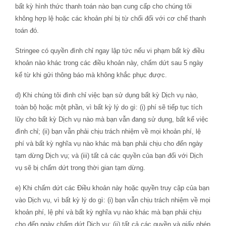
bất kỳ hình thức thanh toán nào bạn cung cấp cho chúng tôi
không hợp lệ hoặc các khoản phí bị từ chối đối với cơ chế thanh
toán đó.
Stringee có quyền đình chỉ ngay lập tức nếu vi phạm bất kỳ điều
khoản nào khác trong các điều khoản này, chấm dứt sau 5 ngày
kể từ khi gửi thông báo mà không khắc phục được.
d) Khi chúng tôi đình chỉ việc bạn sử dụng bất kỳ Dịch vụ nào,
toàn bộ hoặc một phần, vì bất kỳ lý do gì: (i) phí sẽ tiếp tục tích
lũy cho bất kỳ Dịch vụ nào mà bạn vẫn đang sử dụng, bất kể việc
đình chỉ; (ii) bạn vẫn phải chịu trách nhiệm về mọi khoản phí, lệ
phí và bất kỳ nghĩa vụ nào khác mà bạn phải chịu cho đến ngày
tạm dừng Dịch vụ; và (iii) tất cả các quyền của bạn đối với Dịch
vụ sẽ bị chấm dứt trong thời gian tạm dừng.
e) Khi chấm dứt các Điều khoản này hoặc quyền truy cập của bạn
vào Dịch vụ, vì bất kỳ lý do gì: (i) bạn vẫn chịu trách nhiệm về mọi
khoản phí, lệ phí và bất kỳ nghĩa vụ nào khác mà bạn phải chịu
cho đến ngày chấm dứt Dịch vụ; (ii) tất cả các quyền và giấy phép