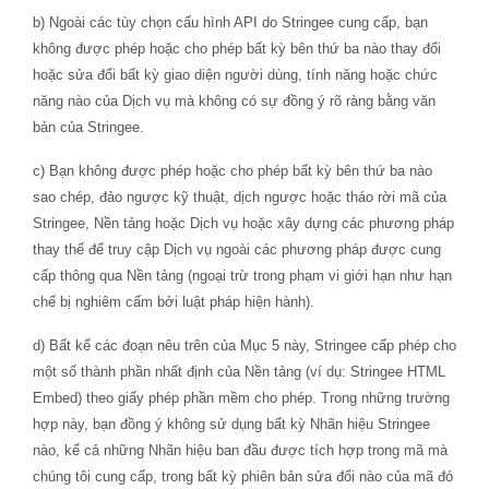
b) Ngoài các tùy chọn cấu hình API do Stringee cung cấp, bạn
không được phép hoặc cho phép bất kỳ bên thứ ba nào thay đổi
hoặc sửa đổi bất kỳ giao diện người dùng, tính năng hoặc chức
năng nào của Dịch vụ mà không có sự đồng ý rõ ràng bằng văn
bản của Stringee.
c) Bạn không được phép hoặc cho phép bất kỳ bên thứ ba nào
sao chép, đảo ngược kỹ thuật, dịch ngược hoặc tháo rời mã của
Stringee, Nền tảng hoặc Dịch vụ hoặc xây dựng các phương pháp
thay thế để truy cập Dịch vụ ngoài các phương pháp được cung
cấp thông qua Nền tảng (ngoại trừ trong phạm vi giới hạn như hạn
chế bị nghiêm cấm bởi luật pháp hiện hành).
d) Bất kể các đoạn nêu trên của Mục 5 này, Stringee cấp phép cho
một số thành phần nhất định của Nền tảng (ví dụ: Stringee HTML
Embed) theo giấy phép phần mềm cho phép. Trong những trường
hợp này, bạn đồng ý không sử dụng bất kỳ Nhãn hiệu Stringee
nào, kể cả những Nhãn hiệu ban đầu được tích hợp trong mã mà
chúng tôi cung cấp, trong bất kỳ phiên bản sửa đổi nào của mã đó