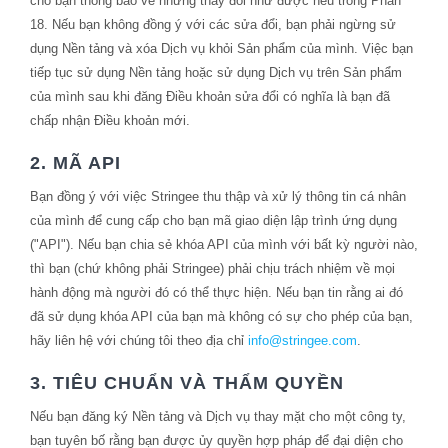
cho bạn thông báo về những thay đổi như được nêu trong Phần
18. Nếu bạn không đồng ý với các sửa đổi, bạn phải ngừng sử
dụng Nền tảng và xóa Dịch vụ khỏi Sản phẩm của mình. Việc bạn
tiếp tục sử dụng Nền tảng hoặc sử dụng Dịch vụ trên Sản phẩm
của mình sau khi đăng Điều khoản sửa đổi có nghĩa là bạn đã
chấp nhận Điều khoản mới.
2. MÃ API
Bạn đồng ý với việc Stringee thu thập và xử lý thông tin cá nhân
của mình để cung cấp cho bạn mã giao diện lập trình ứng dụng
("API"). Nếu bạn chia sẻ khóa API của mình với bất kỳ người nào,
thì bạn (chứ không phải Stringee) phải chịu trách nhiệm về mọi
hành động mà người đó có thể thực hiện. Nếu bạn tin rằng ai đó
đã sử dụng khóa API của bạn mà không có sự cho phép của bạn,
hãy liên hệ với chúng tôi theo địa chỉ
info@stringee.com
.
3. TIÊU CHUẨN VÀ THẨM QUYỀN
Nếu bạn đăng ký Nền tảng và Dịch vụ thay mặt cho một công ty,
bạn tuyên bố rằng bạn được ủy quyền hợp pháp để đại diện cho