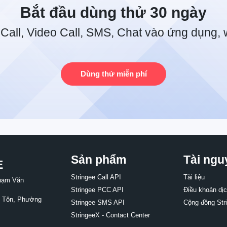
Bắt đầu dùng thử 30 ngày
Call, Video Call, SMS, Chat vào ứng dụng,
Dùng thử miễn phí
Sản phẩm
Tài ngu
E
Stringee Call API
Tài liệu
Phạm Văn
Stringee PCC API
Điều khoản dị
ân Tôn, Phường
Stringee SMS API
Cộng đồng Str
StringeeX - Contact Center