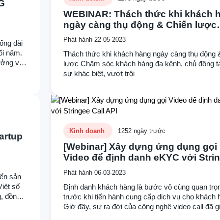
G
WEBINAR: Thách thức khi khách 
ngày càng thụ động & Chiến lược
Chăm sóc khách hàng đa kênh, c
Phát hành 22-05-2023
ổng đài
động tạo nên sự khác biệt, vượt tr
ối năm.
Thách thức khi khách hàng ngày càng thụ động 
tưởng và
lược Chăm sóc khách hàng đa kênh, chủ động t
ua,
sự khác biệt, vượt trội
DUY
Kinh doanh
1252 ngày trước
artup
[Webinar] Xây dựng ứng dụng gọi
Video để định danh eKYC với Stri
Call API
Phát hành 06-03-2023
iển sản
iệt số
Định danh khách hàng là bước vô cùng quan trọ
g, đồng
trước khi tiến hành cung cấp dịch vụ cho khách 
Độ.
Giờ đây, sự ra đời của công nghệ video call đã g
quy trình định danh trở nên đơn giản hơn bao giờ