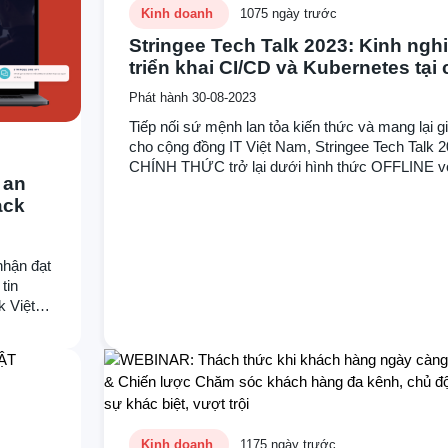
Kinh doanh
1075 ngày trước
Stringee Tech Talk 2023: Kinh ngh
triển khai CI/CD và Kubernetes tại
ty SaaS phục vụ 70M người dùng
Phát hành 30-08-2023
Tiếp nối sứ mệnh lan tỏa kiến thức và mang lại giá
cho cộng đồng IT Việt Nam, Stringee Tech Talk 
CHÍNH THỨC trở lại dưới hình thức OFFLINE v
 an
đề “siêu hot” đang được rất nhiều Developers qu
ack
Kinh nghiệm triển khai CI/CD và Kubernetes tại c
SaaS phục vụ 70M người dùng. Sự kiện hứa hẹn
mang đến những kiến thức thực chiến quý báu t
nhận đạt
chuyên gia để áp dụng cho quá trình setup CI/C
tin
hệ thống, cũng như tăng tốc quá trình phát triển 
k Việt
của bạn.
 tiêu
Kinh doanh
1175 ngày trước