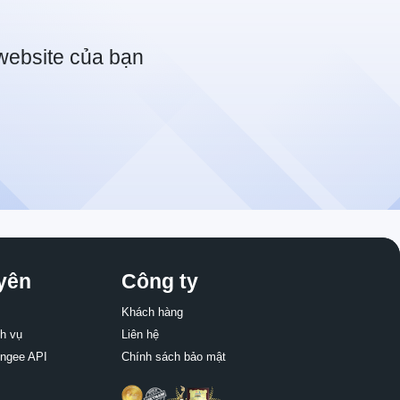
 website của bạn
yên
Công ty
Khách hàng
ch vụ
Liên hệ
ingee API
Chính sách bảo mật