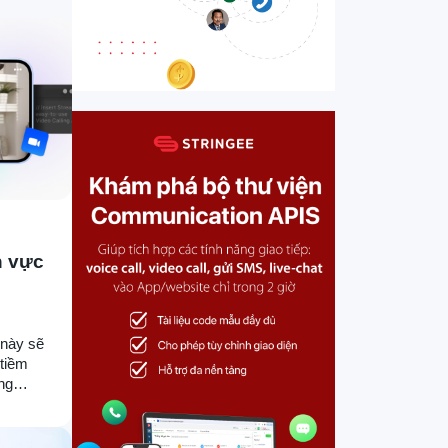
h vực
 này sẽ
 tiềm
ng
ao tiếp
ingee.
 cho