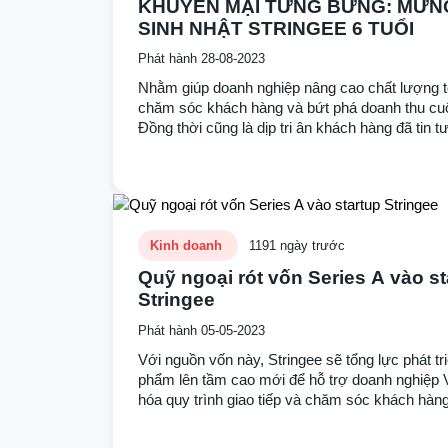
KHUYẾN MẠI TƯNG BỪNG: MỪN
SINH NHẬT STRINGEE 6 TUỔI
Phát hành 28-08-2023
Nhằm giúp doanh nghiệp nâng cao chất lượng t
chăm sóc khách hàng và bứt phá doanh thu cu
Đồng thời cũng là dịp tri ân khách hàng đã tin 
sử dụng dịch vụ của chúng tôi trong thời gian q
Stringee mang đến cho khách hàng CƠ HỘI 
NHẤT TRONG NĂM:
Kinh doanh
1191 ngày trước
Quỹ ngoại rót vốn Series A vào st
Stringee
Phát hành 05-05-2023
Với nguồn vốn này, Stringee sẽ tổng lực phát tr
phẩm lên tầm cao mới để hỗ trợ doanh nghiệp V
hóa quy trình giao tiếp và chăm sóc khách hàn
thời triển khai kinh doanh thị trường Mỹ và Ấn 