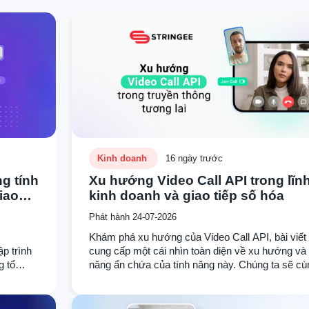
Kinh doanh
16 ngày trước
g tính
Xu hướng Video Call API trong lĩn
iao
kinh doanh và giao tiếp số hóa
Phát hành 24-07-2026
Khám phá xu hướng của Video Call API, bài viết
ập trình
cung cấp một cái nhìn toàn diện về xu hướng và
g tổ
năng ẩn chứa của tính năng này. Chúng ta sẽ cù
 gia
nhau khám phá và tháo gỡ những giới hạn của gi
õ về
số hóa thông qua các case studies thực tế từ Str
ội và
Điều này sẽ mở ra một cánh cửa hoàn toàn mới