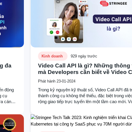
tương lai của giao tiếp kỹ thuật số.
Kinh doanh
929 ngày trước
ng đa
Video Call API là gì? Những thông tin
mà Developers cần biết về Video C
API
Phát hành 23-01-2024
ến động
Trong kỷ nguyên kỹ thuật số, Video Call API đã t
g cụ
thành công cụ không thể thiếu, đặc biệt trong vi
 ra cánh
rộng giao tiếp trực tuyến lên một tầm cao mới. V
anh
phát triển của các lĩnh vực quan trọng như y tế v
a dạng
vấn sức khỏe từ xa, giáo dục với học trực tuyến
 kinh
này trở thành lựa chọn hàng đầu cho Developers
họ tiết kiệm thời gian và nguồn lực trong quá trìn
triển.