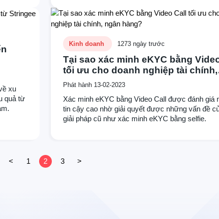
tiết kiệm đến 80% thời gian, công sức cho cả do
nghiệp lẫn khách hàng với độ chính xác tuyệt đối
Kinh doanh
1273 ngày trước
ển
Tại sao xác minh eKYC bằng Video
tối ưu cho doanh nghiệp tài chính,
ngân hàng?
Phát hành 13-02-2023
 về xu
u quả từ
Xác minh eKYC bằng Video Call được đánh giá
am.
tin cậy cao nhờ giải quyết được những vấn đề c
giải pháp cũ như xác minh eKYC bằng selfie.
<
1
2
3
>