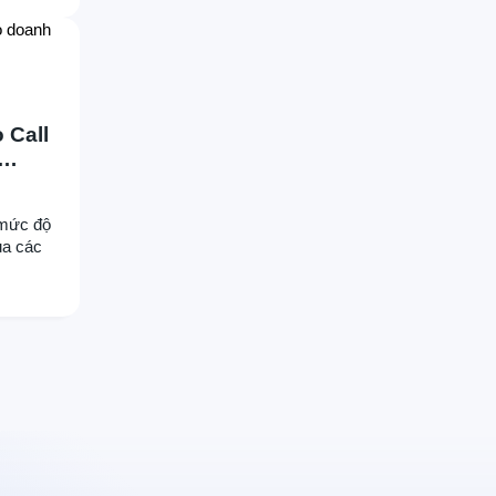
anh
.
 Call
 mức độ
ủa các