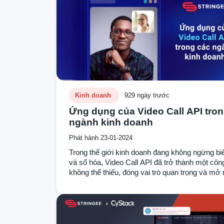
cách ứng dụng trong kinh doanh.
Kinh doanh
929 ngày trước
Ứng dụng của Video Call API tro
ngành kinh doanh
Phát hành 23-01-2024
Trong thế giới kinh doanh đang không ngừng bi
và số hóa, Video Call API đã trở thành một côn
không thể thiếu, đóng vai trò quan trọng và mở
cửa mới cho giao tiếp và tương tác cho các do
nghiệp. Hãy cùng khám phá những ứng dụng đ
và sáng tạo của Video Call API trong các ngành
doanh khác nhau tại bài viết này.