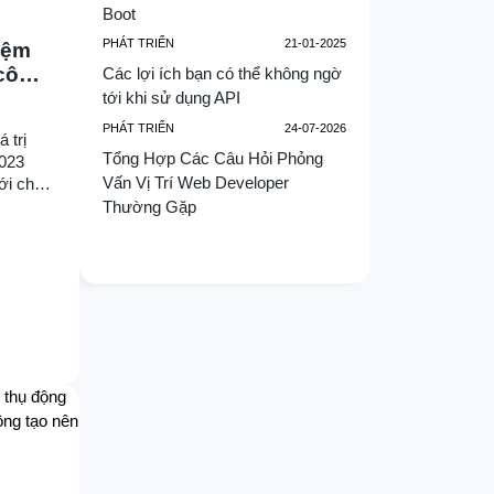
Boot
PHÁT TRIỂN
21-01-2025
iệm
 công
Các lợi ích bạn có thể không ngờ
tới khi sử dụng API
PHÁT TRIỂN
24-07-2026
 trị
Tổng Hợp Các Câu Hỏi Phỏng
2023
Vấn Vị Trí Web Developer
ới chủ
an tâm:
Thường Gặp
ông ty
 sẽ
ừ
D cho
dự án