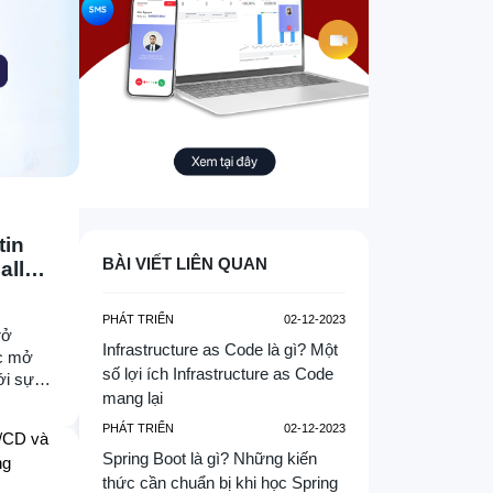
BÀI VIẾT LIÊN QUAN
all
PHÁT TRIỂN
02-12-2023
rở
Infrastructure as Code là gì? Một
ệc mở
số lợi ích Infrastructure as Code
ới sự
mang lại
ới tư
, API
PHÁT TRIỂN
02-12-2023
, giúp
Spring Boot là gì? Những kiến
h phát
thức cần chuẩn bị khi học Spring