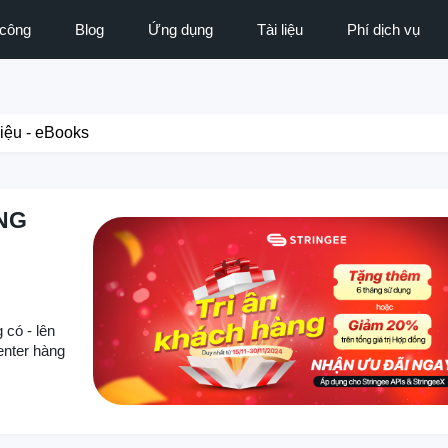
 công
Blog
Ứng dụng
Tài liệu
Phí dịch vụ
liệu - eBooks
NG
 có - lên
enter hàng