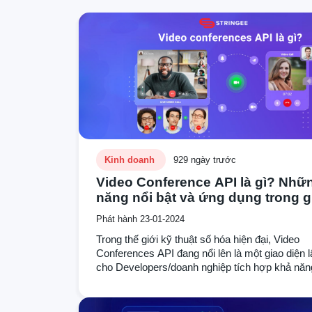
Kinh doanh
929 ngày trước
Video Conference API là gì? Nhữn
năng nổi bật và ứng dụng trong g
tiếp kỹ thuật số
Phát hành 23-01-2024
Trong thế giới kỹ thuật số hóa hiện đại, Video
Conferences API đang nổi lên là một giao diện l
cho Developers/doanh nghiệp tích hợp khả năn
chức các cuộc họp video với nhiều người tham
trong ứng dụng. Bài viết này sẽ giúp bạn hiểu r
Video Conference API, những tính năng vượt tr