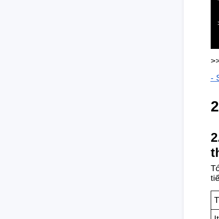
>>
- 
2
2
t
Tớ
ti
T
I