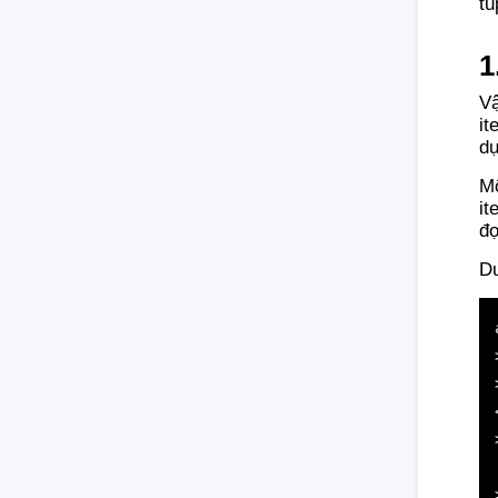
tu
1
Vậ
it
dụ
Mộ
it
đọ
Dư