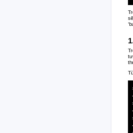
Tr
sẽ
‘b
1
Tr
tư
th
Từ