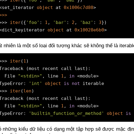
<set_iterator 
object
 at 
0x1006c7d80
>>> 
>>> 
iter
({
'foo'
: 
1
, 
'bar'
: 
2
, 
'baz'
: 
3
})

<dict_keyiterator 
object
 at 
0x10028e6b0
>
t nhiên là một số loại đối tượng khác sẽ không thể là iterab
>>> 
iter
(
1
)

Traceback (most recent call last):

  File 
"<stdin>"
, line 
1
, 
in
 <module>

TypeError: 
'int'
object
is
not
 iterable

>>> 
iter
(
len
)

Traceback (most recent call last):

  File 
"<stdin>"
, line 
1
, 
in
 <module>

TypeError: 
'builtin_function_or_method'
object
is
 những kiểu dữ liệu có dạng một tập hợp sẽ được mặc định co