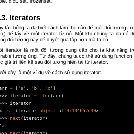
ple, dict, set, frozenset.
.3. Iterators
y là chúng ta đã biết cách làm thế nào để một đối tượng có
er() để lấy về một iterator từ nó. Một khi chúng ta đã có 
ng đối tượng này để duyệt qua tập hợp mà ta có.
t iterator là một đối tượng cung cấp cho ta khả năng tr
erable tương ứng. Từ đây, chúng ta có thể sử dụng function
c giá trị liền kề sau đối tượng hiện tại từ iterator.
ới đây là một ví dụ về cách sử dụng iterator:
arr = [
'a'
, 
'b'
, 
'c'
]

>>> iterator = 
iter
(arr)

>>> iterator

<list_iterator 
object
 at 
0x104652e30
>

>>> 
next
'a'
>>> 
next