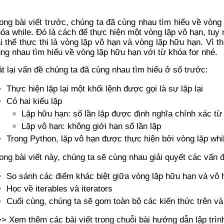
ong bài viết trước, chúng ta đã cùng nhau tìm hiểu về vòng 
óa while. Đó là cách để thực hiện một vòng lặp vô hạn, tuy n
i thể thực thi là vòng lặp vô hạn và vòng lặp hữu hạn. Vì th
ng nhau tìm hiểu về vòng lặp hữu hạn với từ khóa for nhé.
t lại vấn đề chúng ta đã cùng nhau tìm hiểu ở số trước:
Thực hiện lặp lại một khối lệnh được gọi là sự lặp lại
Có hai kiểu lặp
Lặp hữu hạn: số lần lặp được định nghĩa chính xác từ
Lặp vô hạn: không giới hạn số lần lặp
Trong Python, lặp vô hạn được thực hiện bởi vòng lặp whi
ong bài viết này, chúng ta sẽ cùng nhau giải quyết các vấn 
So sánh các điểm khác biệt giữa vòng lặp hữu hạn và vô 
Học về iterables và iterators
Cuối cùng, chúng ta sẽ gom toàn bộ các kiến thức trên và
> Xem thêm các bài viết trong chuỗi bài hướng dẫn lập trình