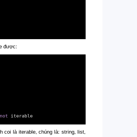
le được:
not
 iterable
i là iterable, chúng là: string, list,