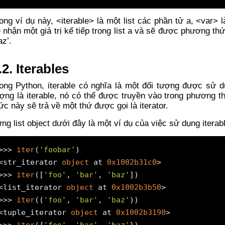
ong ví dụ này, <iterable> là một list các phần tử a, <var> là
 nhận một giá trị kế tiếp trong list a và sẽ được phương thức 
az’.
.2. Iterables
ong Python, iterable có nghĩa là một đối tượng được sử d
ợng là iterable, nó có thể được truyền vào trong phương t
ức này sẽ trả về một thứ được gọi là iterator.
ng list object dưới đây là một ví dụ của việc sử dụng iterable
>>> 
iter
(
'foobar'
) 

<str_iterator 
object
 at 
0x1002b31c0
>

>>> 
iter
([
'foo'
, 
'bar'
, 
'baz'
])

<list_iterator 
object
 at 
0x1002b3b50
>

>>> 
iter
((
'foo'
, 
'bar'
, 
'baz'
)) 

<tuple_iterator 
object
 at 
0x1002b3190
>

>>> 
iter
({
'foo'
, 
'bar'
, 
'baz'
})  
