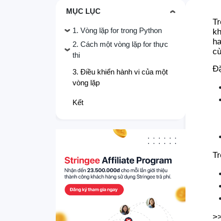
MỤC LỤC
Tr
1. Vòng lặp for trong Python
kh
ha
2. Cách một vòng lặp for thực
cù
thi
Đặ
3. Điều khiển hành vi của một
vòng lặp
Kết
Tr
>>