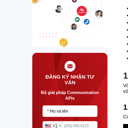
1
ĐĂNG KÝ NHẬN TƯ
VẤN
Vò
vò
Bộ giải pháp Communication
APIs
1
* Họ và tên
Cú
+1