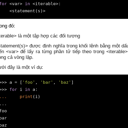
for
 <var> 
in
 <iterable>:

    <statement(s)>
ong đó:
terable> là một tập hợp các đối tượng
tatement(s)> được định nghĩa trong khối lệnh bằng một dấ
ến <var> để lấy ra từng phần tử tiếp theo trong <iterable
ong cả vòng lặp.
ới đây là một ví dụ:
>>> a = [
'foo'
, 
'bar'
, 
'baz'
]

>>> 
for
 i 
in
... 
print
(i)

...

foo

bar

baz