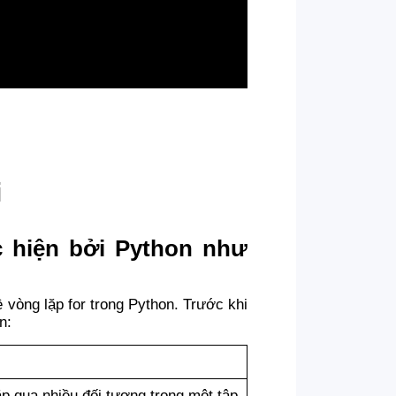
i
c hiện bởi Python như
 vòng lặp for trong Python. Trước khi
n:
ặp qua nhiều đối tượng trong một tập