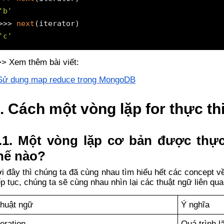
'b'
>>> 
next
'c'
> Xem thêm bài viết:
Sử dụng map reduce trong MongoDB
. Cách một vòng lặp for thực th
.1. Một vòng lặp cơ bản được thự
hế nào?
i đây thì chúng ta đã cùng nhau tìm hiểu hết các concept về
ếp tục, chúng ta sẽ cùng nhau nhìn lại các thuật ngữ liên qua
huật ngữ
Ý nghĩa
teration
Quá trình l