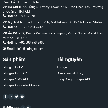
Quận Bắc Từ Liêm, Hà Nội
VP Hồ Chí Minh:
Tầng 5, Lottery Tower, 77 Đ. Trần Nhân Tôn, Phường
9, Quận 5, TP.HCM
Hotline:
1800 66 70
VP Mỹ:
651 N Broad St STE 206, Middletown, DE 19709 United States
Hotline:
+1 707 988 6789
VP Ấn Độ:
402, Kosha Kommercial Komplex, Primal Nagar, Malad East,
Mumbai - 400097
Hotline:
+91 998 758 2668
Email:
info@stringee.com
Sản phẩm
Tài nguyên
Stringee Call API
Tài liệu
Stringee PCC API
Điều khoản dịch vụ
Stringee SMS API
Cộng đồng Stringee API
StringeeX - Contact Center
Mobile app: