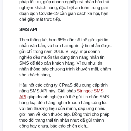
pháp tối ưu, giúp doanh nghiệp cá nhân hóa trải
nghiệm khách hàng, đặc biệt an toàn trong giai
đoạn dịch Covide-19 cần giãn cách xã hội, hạn
chế gặp mặt trực tiếp.
SMS API
Theo thống kê, hơn 65% dân số thế giới gửi tin
nhắn văn bản, và hơn hai nghìn tỷ tin nhắn được
gửi chỉ trong năm 2018. Vì vậy, mọi doanh
nghiệp đều muốn tận dụng tính năng nhắn tin
SMS để tiếp cận khách hàng. Ví dụ như: tin
nhắn thông báo chương trình khuyến mãi, chăm
sóc khách hàng,...
Hầu hết các công ty CPaaS đều cung cấp tính
năng SMS API này. Giải pháp
Stringee SMS
API
giúp doanh nghiệp có thể gửi tin nhắn SMS
hàng loạt đến hàng nghìn khách hàng cùng lúc
với tên thương hiệu của mình, đáp ứng nhiều
giới hạn về kích thước tệp. Đồng thời cho phép
theo dõi trạng thái tin nhắn như: đã gửi thành
công hay chưa, báo cáo chiến dịch,...