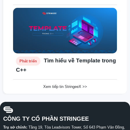
Spring Boot
Tìm hiểu về Template trong
Phát triển
C++
Xem tiếp tin StringeeX >>
CÔNG TY CỔ PHẦN STRINGEE
Trụ sở chính:
Tầng 19, Tòa Leadvisors Tower, Số 643 Phạm Văn Đồng,