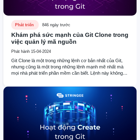
Phát triển
846 ngày trước
Khám phá sức mạnh của Git Clone trong
việc quản lý mã nguồn
Phát hành 15-04-2024
Git Clone là một trong những lệnh cơ bản nhất của Git,
nhưng cũng là một trong những lệnh mạnh mẽ nhất mà
mọi nhà phát triển phần mềm cần biết. Lệnh này không
chỉ giúp bạn sao chép một kho lưu trữ từ xa về máy cục
bộ mà còn giữ nguyên toàn bộ lịch sử của nó, bao gồm
tất cả các nhánh và commit. Trong bài viết
này, Stringee sẽ giúp bạn tìm hiểu thêm về câu lệnh phổ
biến trong hệ thống Git mà mọi lập trình viên phải biết
này.