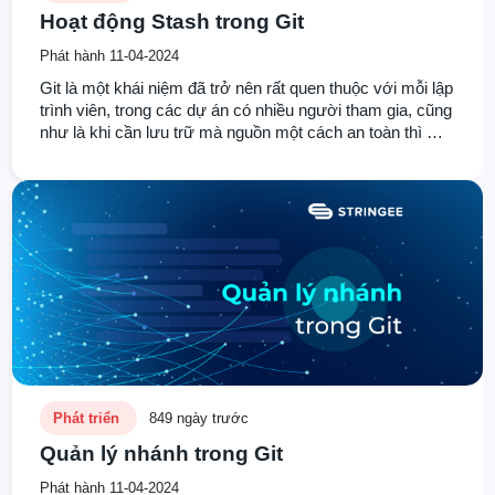
Hoạt động Stash trong Git
Phát hành 11-04-2024
Git là một khái niệm đã trở nên rất quen thuộc với mỗi lập
trình viên, trong các dự án có nhiều người tham gia, cũng
như là khi cần lưu trữ mà nguồn một cách an toàn thì Git
luôn là sự lựa chọn chúng ta sẽ nghĩ đến đầu tiên. Hôm
nay chúng ta sẽ cùng nhau tìm hiểu về stash trong Git.
Một phương pháp giúp chúng ta có thể làm việc hiệu quả
hơn với Git.
Phát triển
849 ngày trước
Quản lý nhánh trong Git
Phát hành 11-04-2024