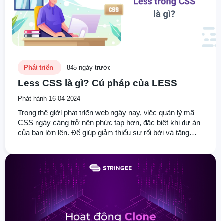
Phát triển
845 ngày trước
Less CSS là gì? Cú pháp của LESS
Phát hành 16-04-2024
Trong thế giới phát triển web ngày nay, việc quản lý mã
CSS ngày càng trở nên phức tạp hơn, đặc biệt khi dự án
của bạn lớn lên. Để giúp giảm thiểu sự rối bời và tăng
tính linh hoạt, Less CSS đã trở thành một công cụ mạnh
mẽ cho các nhà phát triển web. Trong bài viết
này, Stringee sẽ cung cấp thông tin giúp bạn tìm hiểu về
Less CSS và cách bắt đầu sử dụng nó để cải thiện quy
trình thiết kế web của mình.