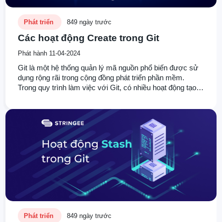
Phát triển
849 ngày trước
Các hoạt động Create trong Git
Phát hành 11-04-2024
Git là một hệ thống quản lý mã nguồn phổ biến được sử
dụng rộng rãi trong cộng đồng phát triển phần mềm.
Trong quy trình làm việc với Git, có nhiều hoạt động tạo
mới mà chúng ta có thể thực hiện để quản lý mã nguồn
của mình. Trong bài viết này, chúng ta sẽ đi sâu hơn vào
các hoạt động này, cung cấp các ví dụ cụ thể và hướng
dẫn chi tiết. Từ đó, đưa ra được góc nhìn bao quát nhất
cho Các hoạt động Create trong Git.
Phát triển
849 ngày trước