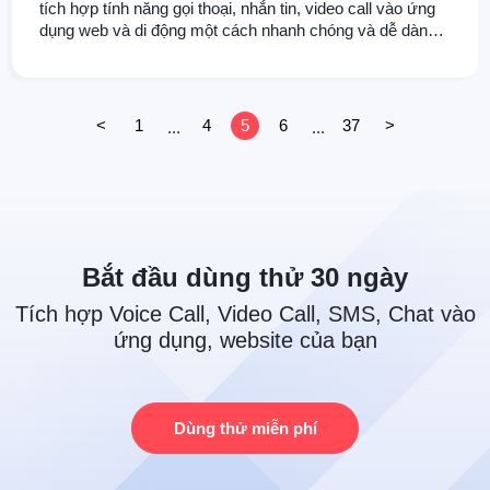
tích hợp tính năng gọi thoại, nhắn tin, video call vào ứng
dụng web và di động một cách nhanh chóng và dễ dàng.
Bài viết này sẽ hướng dẫn bạn cách tích hợp Voice API
của Stringee vào ứng dụng của bạn với đầy đủ ví dụ và
code mẫu chi tiết.
<
1
4
5
6
37
>
...
...
Bắt đầu dùng thử 30 ngày
Tích hợp Voice Call, Video Call, SMS, Chat vào
ứng dụng, website của bạn
Dùng thử miễn phí