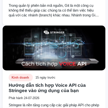
Trong quản lý phiên bản mã nguồn, Git là một công cụ
không thể thiếu giúp các chúng ta có thể làm việc hiệu
quả với các nhánh (branch) khác nhau. Nhánh trong Git
cho phép bạn tạo ra các luồng công việc độc lập, giúp
quản lý tính năng, sửa lỗi, hay thậm chí là thử nghiệm mà
không ảnh hưởng đến nhánh chính (main/master).
Kinh doanh
15 ngày trước
Hướng dẫn tích hợp Voice API của
Stringee vào ứng dụng của bạn
Phát hành 24-07-2026
Stringee là nền tảng cung cấp các giải pháp API cho phép