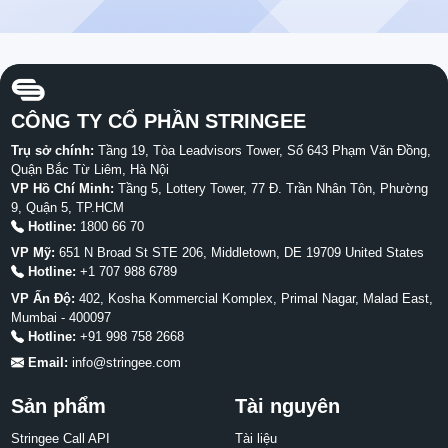
CÔNG TY CỔ PHẦN STRINGEE
Trụ sở chính:
Tầng 19, Tòa Leadvisors Tower, Số 643 Phạm Văn Đồng,
Quận Bắc Từ Liêm, Hà Nội
VP Hồ Chí Minh:
Tầng 5, Lottery Tower, 77 Đ. Trần Nhân Tôn, Phường
9, Quận 5, TP.HCM
Hotline:
1800 66 70
VP Mỹ:
651 N Broad St STE 206, Middletown, DE 19709 United States
Hotline:
+1 707 988 6789
VP Ấn Độ:
402, Kosha Kommercial Komplex, Primal Nagar, Malad East,
Mumbai - 400097
Hotline:
+91 998 758 2668
Email:
info@stringee.com
Sản phẩm
Tài nguyên
Stringee Call API
Tài liệu