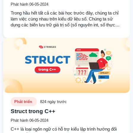
Phát hành 06-05-2024
Trong hầu hết tất cả các bài học trước đây, chúng ta chỉ
làm việc cùng nhau trên kiểu dữ liệu số. Chúng ta sử
dụng các biến lưu trữ giá trị số (số nguyên int, số thực
như float hoặc double, ...) để phục vụ cho việc tính toán
toán học, giải quyết các bài toán đơn giản là chủ yếu.
Trong bài học ngày hôm nay, chúng ta sẽ tìm hiểu một
kiểu dữ liệu cũng là một trong những kiểu dữ liệu cơ bản
trong ngôn ngữ C và C++, đó là kiểu kí tự.
Phát triển
824 ngày trước
Struct trong C++
Phát hành 06-05-2024
C++ là loại ngôn ngữ có hỗ trợ kiểu lập trình hướng đối