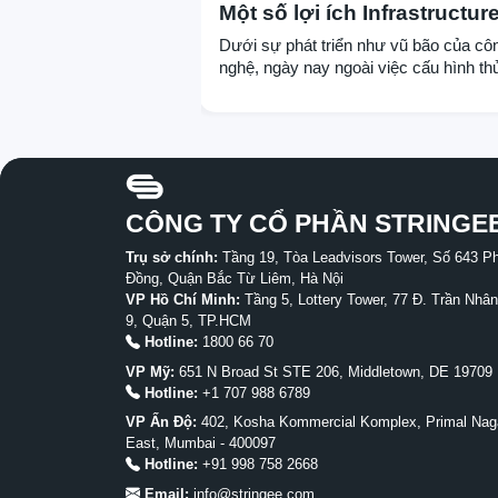
Một số lợi ích Infrastructur
Code mang lại
Dưới sự phát triển như vũ bão của cô
nghệ, ngày nay ngoài việc cấu hình th
công toàn bộ các bước như các quản t
viên đã từng, chúng ta có thể áp dụng
Infrastructure as Code, biến việc cấu 
thủ công các hệ thống thành bài toán l
trình kiến trúc cho một nghệ thống.
CÔNG TY CỔ PHẦN STRINGE
Trụ sở chính:
Tầng 19, Tòa Leadvisors Tower, Số 643 
Đồng, Quận Bắc Từ Liêm, Hà Nội
VP Hồ Chí Minh:
Tầng 5, Lottery Tower, 77 Đ. Trần Nh
9, Quận 5, TP.HCM
Hotline:
1800 66 70
VP Mỹ:
651 N Broad St STE 206, Middletown, DE 19709 
Hotline:
+1 707 988 6789
VP Ấn Độ:
402, Kosha Kommercial Komplex, Primal Nag
East, Mumbai - 400097
Hotline:
+91 998 758 2668
Email:
info@stringee.com