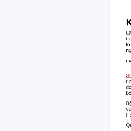
K
Lậ
tr
lớ
ng
ma
St
ti
do
bở
Bộ
v
H
Qu