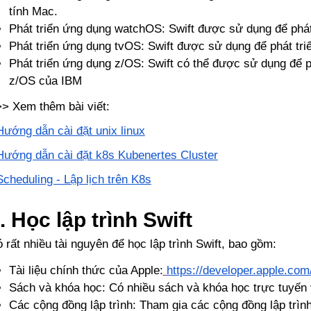
tính Mac.
Phát triển ứng dụng watchOS: Swift được sử dụng để phát
Phát triển ứng dụng tvOS: Swift được sử dụng để phát tri
Phát triển ứng dụng z/OS: Swift có thể được sử dụng để p
z/OS của IBM
> Xem thêm bài viết:
Hướng dẫn cài đặt unix linux
Hướng dẫn cài đặt k8s Kubenertes Cluster
Scheduling - Lập lịch trên K8s
. Học lập trình Swift
 rất nhiều tài nguyên để học lập trình Swift, bao gồm:
Tài liệu chính thức của Apple:
https://developer.apple.com/
Sách và khóa học: Có nhiều sách và khóa học trực tuyến v
Các cộng đồng lập trình: Tham gia các cộng đồng lập trình 