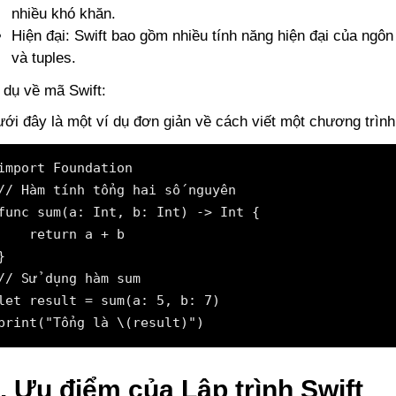
nhiều khó khăn.
Hiện đại: Swift bao gồm nhiều tính năng hiện đại của ngôn
và tuples.
 dụ về mã Swift:
ới đây là một ví dụ đơn giản về cách viết một chương trình 
import Foundation

// Hàm tính tổng hai số nguyên

func sum(a: Int, b: Int) -> Int {

    return a + b

}

// Sử dụng hàm sum

let result = sum(a: 5, b: 7)

print("Tổng là \(result)")
. Ưu điểm của Lập trình Swift