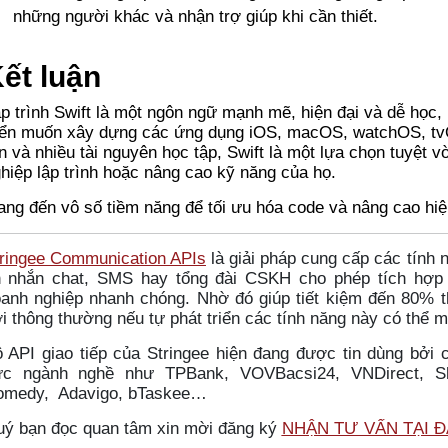
những người khác và nhận trợ giúp khi cần thiết.
ết luận
p trình Swift là một ngôn ngữ mạnh mẽ, hiện đại và dễ học,
iển muốn xây dựng các ứng dụng iOS, macOS, watchOS, tvO
n và nhiều tài nguyên học tập, Swift là một lựa chọn tuyệt 
hiệp lập trình hoặc nâng cao kỹ năng của họ.
ng đến vô số tiềm năng để tối ưu hóa code và nâng cao hiệu
ringee Communication APIs
là giải pháp cung cấp các tính n
n nhắn chat, SMS hay tổng đài CSKH cho phép tích hợp 
anh nghiệp nhanh chóng. Nhờ đó giúp tiết kiệm đến 80% th
i thông thường nếu tự phát triển các tính năng này có thể m
 API giao tiếp của Stringee hiện đang được tin dùng bởi 
ực ngành nghề như TPBank, VOVBacsi24, VNDirect, Sh
omedy, Adavigo, bTaskee…
ý bạn đọc quan tâm xin mời đăng ký
NHẬN TƯ VẤN TẠI 