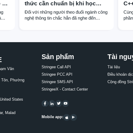
e as
thức cần chuẩn bị khi học
C+
Spring Boot
ng
Đối với những người theo đuổi ngành công
Cùng
ủ
nghệ thông tin chắc hẳn đã nghe đến
phần
rị
Spring, đây là một framework nắm vai trò
ngày
quan trọng trong phát triển phần mềm, tuy
mã l
hình
nhiên chúng vẫn chứa đựng những nhược
quan
ập
điểm nhất định. Chính vì lý do này, Spring
temp
Boot đã ra đời nhằm cải thiện những
được
nhược điểm này và hứa hẹn mang đến
chún
Sản phẩm
Tài ngu
E
nhiều những sản phẩm phần mềm hoàn
khám
hảo trong tương lai.
chúng
Stringee Call API
Tài liệu
Phạm Văn
phần
Stringee PCC API
Điều khoản dị
ân Tôn, Phường
Stringee SMS API
Cộng đồng Str
StringeeX - Contact Center
United States
ar, Malad
Mobile app: