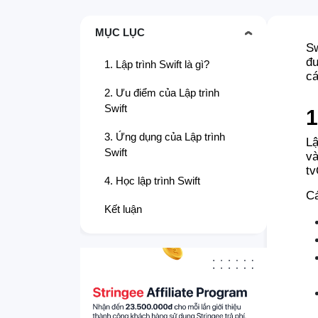
MỤC LỤC
Sw
đư
1. Lập trình Swift là gì?
cá
2. Ưu điểm của Lập trình
Swift
1
3. Ứng dụng của Lập trình
Lậ
Swift
và
t
4. Học lập trình Swift
Cá
Kết luận