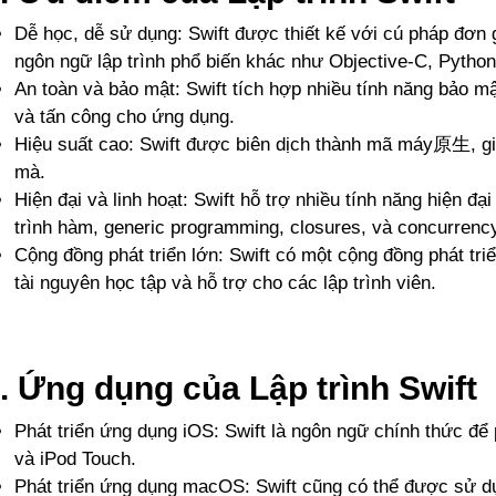
Dễ học, dễ sử dụng: Swift được thiết kế với cú pháp đơn 
ngôn ngữ lập trình phổ biến khác như Objective-C, Pytho
An toàn và bảo mật: Swift tích hợp nhiều tính năng bảo mật t
và tấn công cho ứng dụng.
Hiệu suất cao: Swift được biên dịch thành mã máy原生, g
mà.
Hiện đại và linh hoạt: Swift hỗ trợ nhiều tính năng hiện đạ
trình hàm, generic programming, closures, và concurrency
Cộng đồng phát triển lớn: Swift có một cộng đồng phát tri
tài nguyên học tập và hỗ trợ cho các lập trình viên.
. Ứng dụng của Lập trình Swift
Phát triển ứng dụng iOS: Swift là ngôn ngữ chính thức để 
và iPod Touch.
Phát triển ứng dụng macOS: Swift cũng có thể được sử d