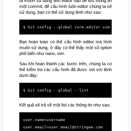
ta muốn sử dụng text editor nào để lưu thông tin
một commit, để cấu hình luôn editor chúng ta sẽ
sử dụng, bạn có thể sử dụng lệnh như sau:
$ Git config --global core.editor vim
Bạn hoàn toàn có thể cấu hình editor mà hình
muốn sử dụng, ở đây có thể thấy một số option
phổ biến như nano, vim.
Sau khi hoàn thành các bước trên, chúng ta có
thể kiểm tra các cấu hình đã được set với lệnh
dưới đây:
$ Git config --global --list
Kết quả sẽ trả về một list các thông tin như sau:
user.name=username

user.email=user.email@stringee.com
