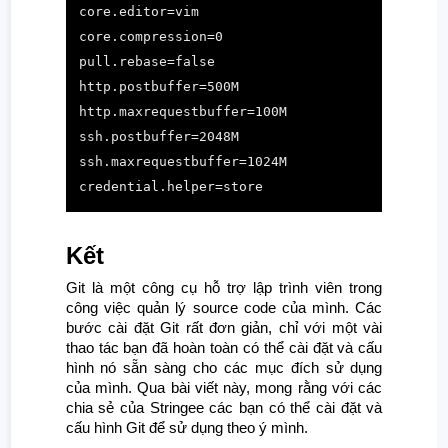
core.editor=vim

core.compression=0

pull.rebase=false

http.postbuffer=500M

http.maxrequestbuffer=100M

ssh.postbuffer=2048M

ssh.maxrequestbuffer=1024M

credential.helper=store
Kết
Git là một công cụ hỗ trợ lập trình viên trong
công việc quản lý source code của mình. Các
bước cài đặt Git rất đơn giản, chỉ với một vài
thao tác bạn đã hoàn toàn có thể cài đặt và cấu
hình nó sẵn sàng cho các mục đích sử dụng
của mình. Qua bài viết này, mong rằng với các
chia sẻ của Stringee các bạn có thể cài đặt và
cấu hình Git để sử dụng theo ý mình.