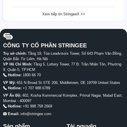
Xem tiếp tin StringeeX >>
CÔNG TY CỔ PHẦN STRINGEE
Trụ sở chính:
Tầng 19, Tòa Leadvisors Tower, Số 643 Phạm Văn Đồng,
Quận Bắc Từ Liêm, Hà Nội
VP Hồ Chí Minh:
Tầng 5, Lottery Tower, 77 Đ. Trần Nhân Tôn, Phường
9, Quận 5, TP.HCM
Hotline:
1800 66 70
VP Mỹ:
651 N Broad St STE 206, Middletown, DE 19709 United States
Hotline:
+1 707 988 6789
VP Ấn Độ:
402, Kosha Kommercial Komplex, Primal Nagar, Malad East,
Mumbai - 400097
Hotline:
+91 998 758 2668
Email:
info@stringee.com
Sản phẩm
Tài nguyên