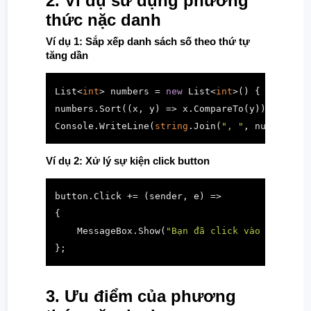
2. Ví dụ sử dụng phương
thức nặc danh
Ví dụ 1: Sắp xếp danh sách số theo thứ tự
tăng dần
List<
int
> numbers = 
new
 List<
int
>() { 
5
, 
2
, 
4
,
numbers.Sort((x, y) => x.CompareTo(y));

Console.WriteLine(
string
.Join(
", "
, numbers));
Ví dụ 2: Xử lý sự kiện click button
button.Click += (sender, e) =>

{

    MessageBox.Show(
"Bạn đã click vào nút!"
);

};
3. Ưu điểm của phương