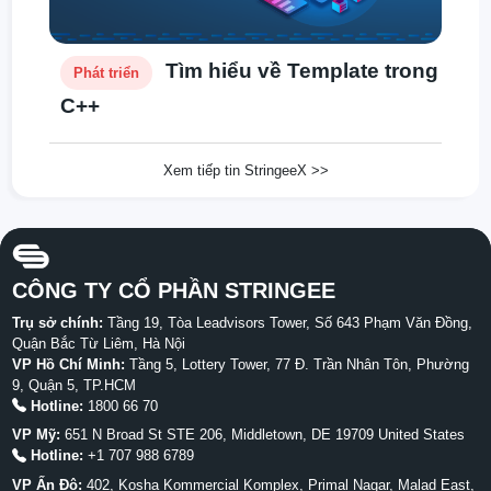
Tìm hiểu về Template trong
Phát triển
C++
Xem tiếp tin StringeeX >>
CÔNG TY CỔ PHẦN STRINGEE
Trụ sở chính:
Tầng 19, Tòa Leadvisors Tower, Số 643 Phạm Văn Đồng,
Quận Bắc Từ Liêm, Hà Nội
VP Hồ Chí Minh:
Tầng 5, Lottery Tower, 77 Đ. Trần Nhân Tôn, Phường
9, Quận 5, TP.HCM
Hotline:
1800 66 70
VP Mỹ:
651 N Broad St STE 206, Middletown, DE 19709 United States
Hotline:
+1 707 988 6789
VP Ấn Độ:
402, Kosha Kommercial Komplex, Primal Nagar, Malad East,