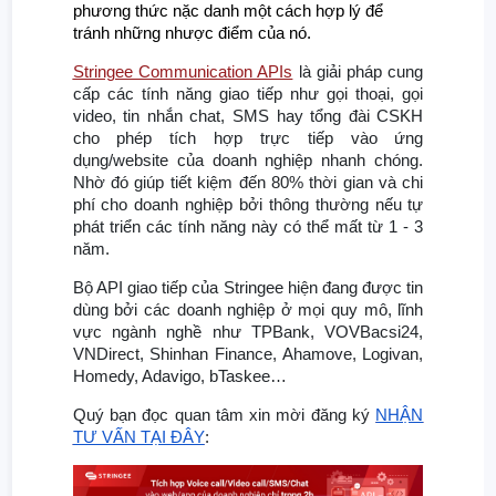
phương thức nặc danh một cách hợp lý để
tránh những nhược điểm của nó.
Stringee Communication APIs
là giải pháp cung
cấp các tính năng giao tiếp như gọi thoại, gọi
video, tin nhắn chat, SMS hay tổng đài CSKH
cho phép tích hợp trực tiếp vào ứng
dụng/website của doanh nghiệp nhanh chóng.
Nhờ đó giúp tiết kiệm đến 80% thời gian và chi
phí cho doanh nghiệp bởi thông thường nếu tự
phát triển các tính năng này có thể mất từ 1 - 3
năm.
Bộ API giao tiếp của Stringee hiện đang được tin
dùng bởi các doanh nghiệp ở mọi quy mô, lĩnh
vực ngành nghề như TPBank, VOVBacsi24,
VNDirect, Shinhan Finance, Ahamove, Logivan,
Homedy, Adavigo, bTaskee…
Quý bạn đọc quan tâm xin mời đăng ký
NHẬN
TƯ VẤN TẠI ĐÂY
: