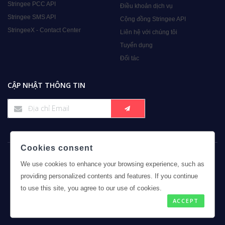
Stringee PCC API
Điều khoản dịch vụ
Stringee SMS API
Cộng đồng Stringee API
StringeeX - Contact Center
Liên hệ với chúng tôi
Tuyển dụng
Đối tác
CẬP NHẬT THÔNG TIN
Cookies consent
We use cookies to enhance your browsing experience, such as
providing personalized contents and features. If you continue
to use this site, you agree to our use of cookies.
Bản quyền © 2026 Stringee. Đã đăng ký Bản quyền.
ACCEPT