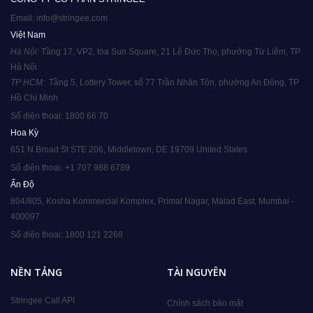
Email:
info@stringee.com
Việt Nam
Hà Nội: 
Tầng 17, VP2, tòa Sun Square, 21 Lê Đức Thọ, phường Từ Liêm, TP 
Hà Nội 
TP HCM: 
 Tầng 5, Lottery Tower, số 77 Trần Nhân Tôn, phường An Đông, TP 
Hồ Chí Minh
Số điện thoại: 1800 66 70
Hoa Kỳ
651 N Broad St STE 206, Middletown, DE 19709 United States
Số điện thoại: +1 707 988 6789
Ấn Độ
804/805, Kosha Kommercial Komplex, Primal Nagar, Malad East, Mumbai - 
400097
Số điện thoại: 1800 121 2268
NỀN TẢNG
TÀI NGUYÊN
Stringee Call API
Chính sách bảo mật