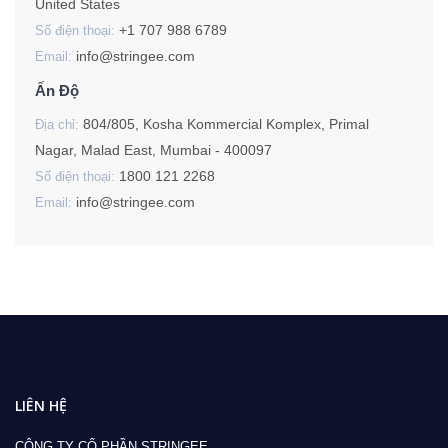
United States
+1 707 988 6789
Số điện thoại:
info@stringee.com
Email:
Ấn Độ
804/805, Kosha Kommercial Komplex, Primal
Địa chỉ:
Nagar, Malad East, Mumbai - 400097
1800 121 2268
Số điện thoại:
info@stringee.com
Email:
LIÊN HỆ
CÔNG TY CỔ PHẦN STRINGEE